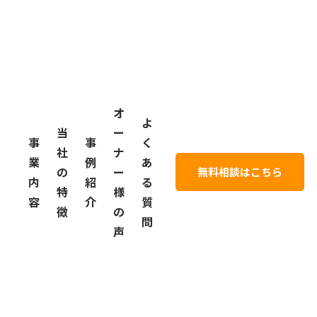
内
紹
る
特
様
容
介
質
徴
の
問
声
オ
よ
当
ー
事
事
く
社
ナ
業
例
あ
の
ー
無料相談はこちら
内
紹
る
特
様
容
介
質
徴
の
問
声