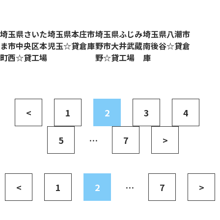
埼玉県さいた
埼玉県本庄市
埼玉県ふじみ
埼玉県八潮市
ま市中央区本
児玉☆貸倉庫
野市大井武蔵
南後谷☆貸倉
町西☆貸工場
野☆貸工場
庫
<
1
2
3
4
5
…
7
>
<
1
2
…
7
>