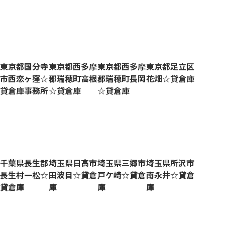
東京都国分寺
東京都西多摩
東京都西多摩
東京都足立区
市西恋ヶ窪☆
郡瑞穂町高根
郡瑞穂町長岡
花畑☆貸倉庫
貸倉庫事務所
☆貸倉庫
☆貸倉庫
千葉県長生郡
埼玉県日高市
埼玉県三郷市
埼玉県所沢市
長生村一松☆
田波目☆貸倉
戸ケ崎☆貸倉
南永井☆貸倉
貸倉庫
庫
庫
庫