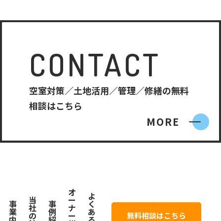
CONTACT
空室対策／土地活用／管理／修繕の無料
相談はこちら
MORE
オ
よ
当
ー
事
事
く
社
ナ
業
例
あ
の
ー
無料相談はこちら
内
紹
る