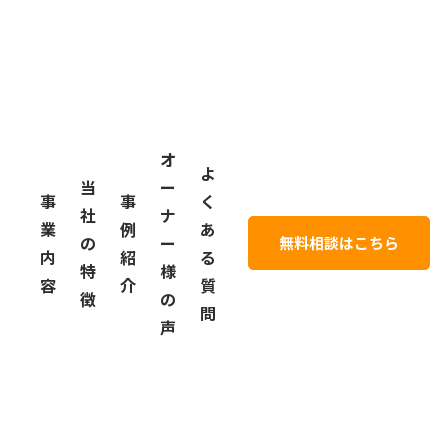
内
紹
る
特
様
容
介
質
徴
の
問
声
オ
よ
当
ー
事
事
く
社
ナ
業
例
あ
の
ー
無料相談はこちら
内
紹
る
特
様
容
介
質
徴
の
問
声