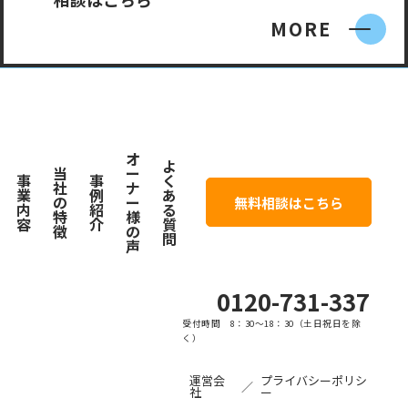
MORE
オ
よ
当
ー
事
事
く
社
ナ
業
例
あ
の
ー
無料相談はこちら
内
紹
る
特
様
容
介
質
徴
の
問
声
0120-731-337
受付時間 8：30〜18：30（土日祝日を除
く）
運営会
プライバシーポリシ
／
社
ー