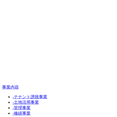
事業内容
-
テナント誘致事業
-
土地活用事業
-
管理事業
-
修繕事業