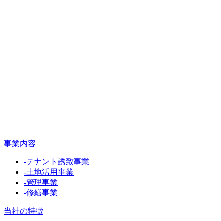
事業内容
-
テナント誘致事業
-
土地活用事業
-
管理事業
-
修繕事業
当社の特徴