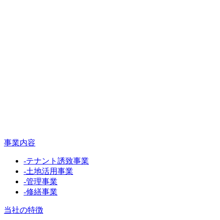
事業内容
-
テナント誘致事業
-
土地活用事業
-
管理事業
-
修繕事業
当社の特徴