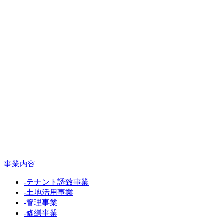
事業内容
-
テナント誘致事業
-
土地活用事業
-
管理事業
-
修繕事業