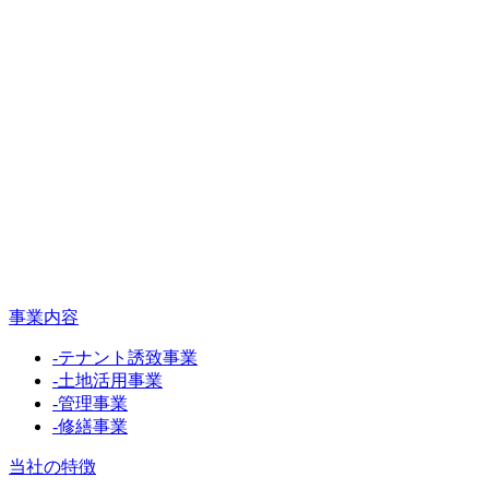
事業内容
-
テナント誘致事業
-
土地活用事業
-
管理事業
-
修繕事業
当社の特徴