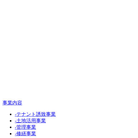
事業内容
-
テナント誘致事業
-
土地活用事業
-
管理事業
-
修繕事業