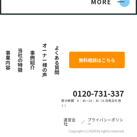
MORE
オ
よ
当
ー
事
事
く
社
ナ
業
例
あ
の
ー
無料相談はこちら
内
紹
る
特
様
容
介
質
徴
の
問
声
0120-731-337
受付時間 8：30〜18：30（土日祝日を除
く）
運営会
プライバシーポリシ
／
社
ー
Copyright (c) KDR All rights reserved.