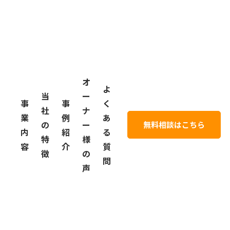
内
紹
る
特
様
容
介
質
徴
の
問
声
オ
よ
当
ー
事
事
く
社
ナ
業
例
あ
の
ー
無料相談はこちら
内
紹
る
特
様
容
介
質
徴
の
問
声