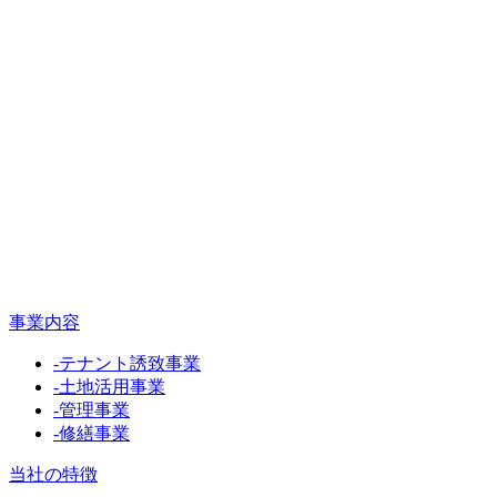
事業内容
-
テナント誘致事業
-
土地活用事業
-
管理事業
-
修繕事業
当社の特徴