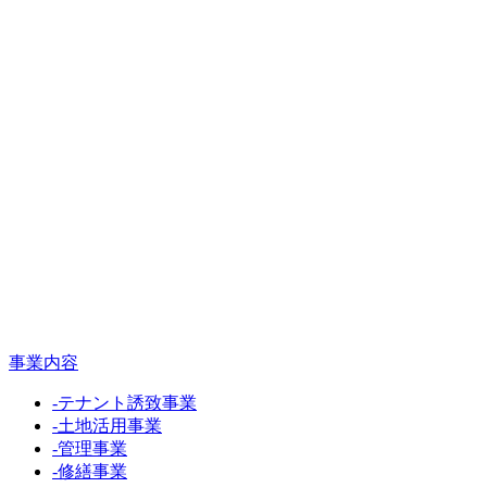
事業内容
-
テナント誘致事業
-
土地活用事業
-
管理事業
-
修繕事業