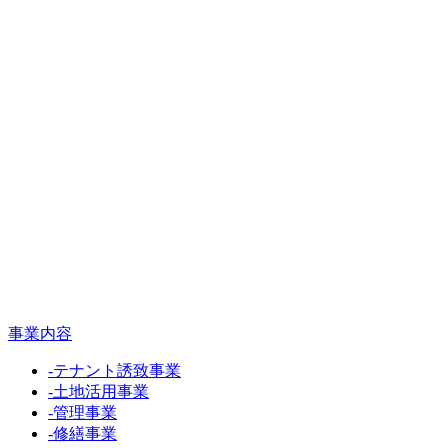
事業内容
-
テナント誘致事業
-
土地活用事業
-
管理事業
-
修繕事業