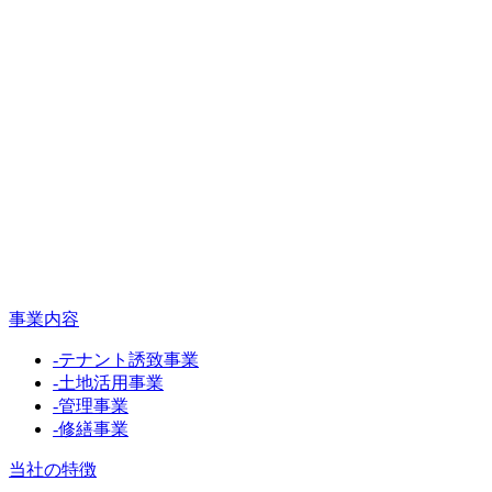
事業内容
-
テナント誘致事業
-
土地活用事業
-
管理事業
-
修繕事業
当社の特徴